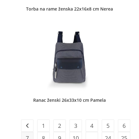
Torba na rame ženska 22x16x8 cm Nerea
Ranac ženski 26x33x10 cm Pamela
1
2
3
4
5
6
7
8
9
10
…
24
25