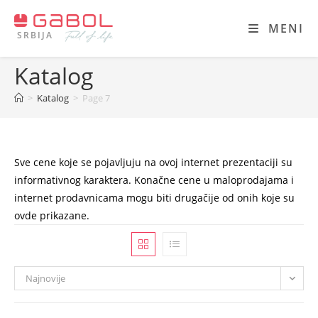
Skip
to
MENI
SRBIJA
content
Katalog
>
Katalog
>
Page 7
Sve cene koje se pojavljuju na ovoj internet prezentaciji su
informativnog karaktera. Konačne cene u maloprodajama i
internet prodavnicama mogu biti drugačije od onih koje su
ovde prikazane.
Najnovije