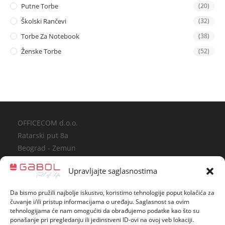
Putne Torbe
(20)
Školski Rančevi
(32)
Torbe Za Notebook
(38)
Ženske Torbe
(52)
OFFICECOM d.o.o.
Ratarski put 8a
Beograd - Zemun
Podaci o registraciji
Upravljajte saglasnostima
www.officecom.rs
Da bismo pružili najbolje iskustvo, koristimo tehnologije poput kolačića za
gabol@officecom.rs
čuvanje i/ili pristup informacijama o uređaju. Saglasnost sa ovim
tehnologijama će nam omogućiti da obrađujemo podatke kao što su
Tel/fax: 011/3770-525
ponašanje pri pregledanju ili jedinstveni ID-ovi na ovoj veb lokaciji.