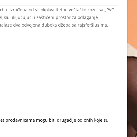
ba. Izrađena od visokokvalitetne veštačke kože, sa „PVC
jka, uključujući i zaštićeni prostor za odlaganje
 nalaze dva odvojena duboka džepa sa rajsferšlusima.
net prodavnicama mogu biti drugačije od onih koje su