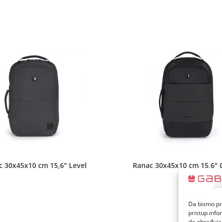
new
new
window
window
 30x45x10 cm 15,6″ Level
Ranac 30x45x10 cm 15,6″ C
Da bismo pru
pristup inf
da obrađujem