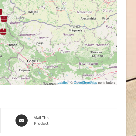
Leaflet
| ©
OpenStreetMap
contributors
Opens
Mail This
Product
in
a