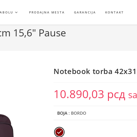
GABOLU
PRODAJNA MESTA
GARANCIJA
KONTAKT
cm 15,6″ Pause
Notebook torba 42x31
10.890,03
рсд
s
BOJA
: BORDO