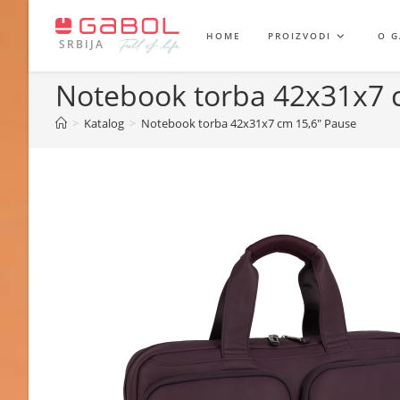
Skip
to
HOME
PROIZVODI
O 
SRBIJA
content
Notebook torba 42x31x7 
>
Katalog
>
Notebook torba 42x31x7 cm 15,6″ Pause