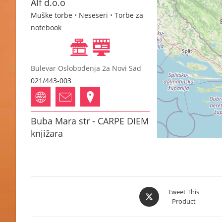
Alf d.o.o
Muške torbe
•
Neseseri
•
Torbe za
notebook
Bulevar Oslobođenja 2a Novi Sad
021/443-003
Buba Mara str - CARPE DIEM
knjižara
Muške torbe
•
Torbe za notebook
Nikole pašića 14 Novi Sad
Opens
Tweet This
021/662-2618
Product
in
a