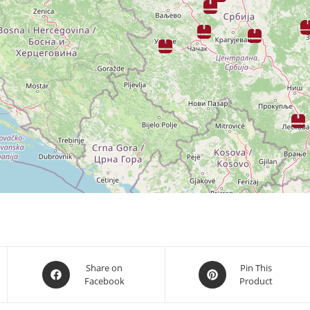
Opens
Opens
Share on
Pin This
Facebook
Product
in
in
a
a