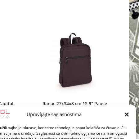
new
window
apital
Ranac 27x34x8 cm 12,9″ Pause
Upravljajte saglasnostima
žili najbolje iskustvo, koristimo tehnologije poput kolačića za čuvanje i/ili
ormacijama o uređaju. Saglasnost sa ovim tehnologijama će nam omogućiti
o podatke kao što su ponašanje pri pregledanju ili jedinstveni ID-ovi na