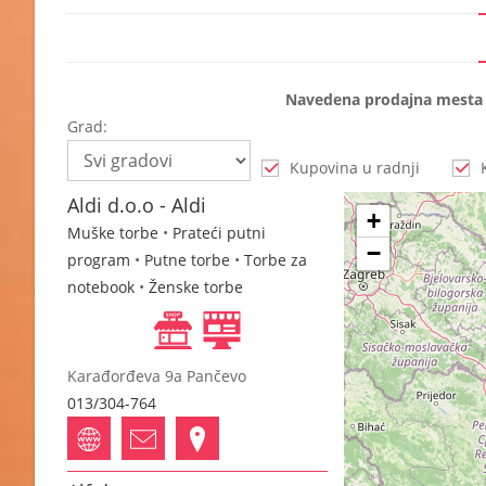
Navedena prodajna mesta s
Grad:
Kupovina u radnji
Aldi d.o.o - Aldi
+
Muške torbe
•
Prateći putni
−
program
•
Putne torbe
•
Torbe za
notebook
•
Ženske torbe
Karađorđeva 9a Pančevo
013/304-764