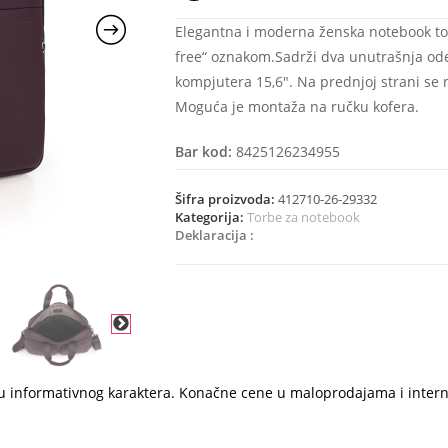
Elegantna i moderna ženska notebook tor
free“ oznakom.Sadrži dva unutrašnja odel
kompjutera 15,6″. Na prednjoj strani se
Moguća je montaža na ručku kofera.
Bar kod:
8425126234955
Šifra proizvoda:
412710-26-29332
Kategorija:
Torbe za notebook
Deklaracija :
i su informativnog karaktera. Konačne cene u maloprodajama i inter