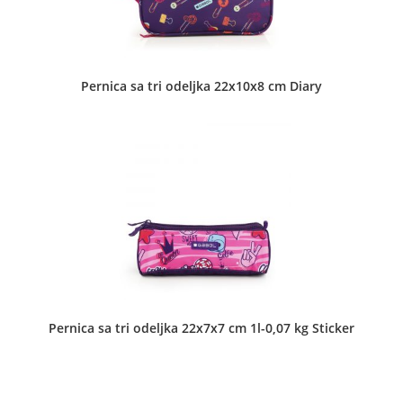
•
Ženske torbe
Pernica sa tri odeljka 22x10x8 cm Diary
Masarikova 69 Šabac
KREATIVKO D.O.O.
Dečje torbe
•
Novčanici
•
Pernice
•
Školski rančevi
Gandijeva 76a lok 12 Beograd - Novi Beograd
Pernica sa tri odeljka 22x7x7 cm 1l-0,07 kg Sticker
KREATIVKO knjižara i trgovinska radnja