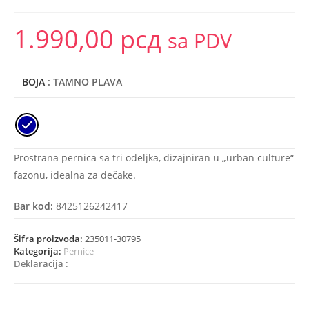
1.990,00
рсд
sa PDV
BOJA
: TAMNO PLAVA
Prostrana pernica sa tri odeljka, dizajniran u „urban culture“
fazonu, idealna za dečake.
Bar kod:
8425126242417
Šifra proizvoda:
235011-30795
Kategorija:
Pernice
Deklaracija :