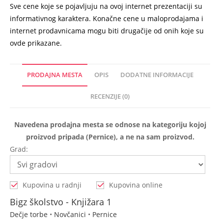
Sve cene koje se pojavljuju na ovoj internet prezentaciji su
informativnog karaktera. Konačne cene u maloprodajama i
internet prodavnicama mogu biti drugačije od onih koje su
ovde prikazane.
PRODAJNA MESTA
OPIS
DODATNE INFORMACIJE
RECENZIJE (0)
Navedena prodajna mesta se odnose na kategoriju kojoj
proizvod pripada (Pernice), a ne na sam proizvod.
Grad:
Kupovina u radnji
Kupovina online
Bigz školstvo - Knjižara 1
Dečje torbe
•
Novčanici
•
Pernice