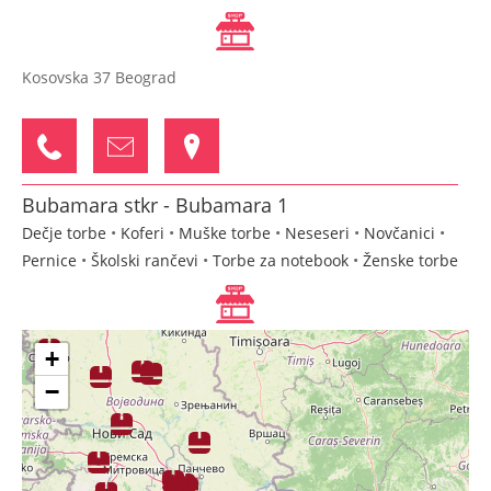
Kosovska 37 Beograd
Bubamara stkr - Bubamara 1
Dečje torbe
•
Koferi
•
Muške torbe
•
Neseseri
•
Novčanici
•
Pernice
•
Školski rančevi
•
Torbe za notebook
•
Ženske torbe
Jadranska 7b Aranđelovac
+
−
Bubamara stkr - Bubamara 2