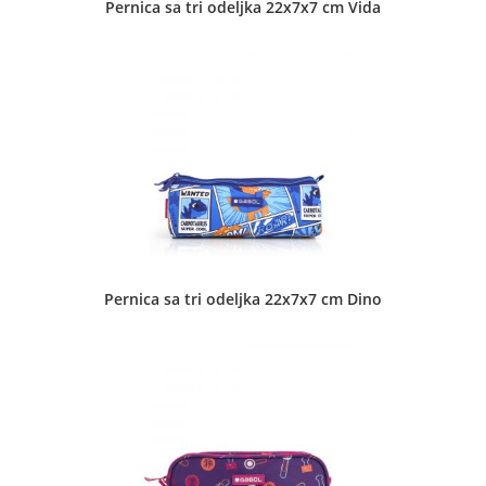
Pernica sa tri odeljka 22x7x7 cm Vida
Matka Vukovića 4 Subotica
Grafosel d.o.o. - Masarikova 48
Dečje torbe
•
Koferi
•
Muške torbe
•
Neseseri
•
Pernice
•
Školski rančevi
•
Ženske torbe
Masarikova 48 Šabac
Pernica sa tri odeljka 22x7x7 cm Dino
Grafosel d.o.o. - Masarikova 69
Dečje torbe
•
Koferi
•
Muške torbe
•
Neseseri
•
Novčanici
•
Pernice
•
Putne torbe
•
Školski rančevi
•
Torbe za notebook