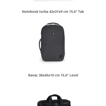
Matka Vukovića 4 Subotica
Notebook torba 42x31x9 cm 15,6″ Tab
Grafosel d.o.o. - Masarikova 69
Dečje torbe
•
Koferi
•
Muške torbe
•
Neseseri
•
Novčanici
•
Pernice
•
Putne torbe
•
Školski rančevi
•
Torbe za notebook
•
Ženske torbe
Masarikova 69 Šabac
Ranac 30x45x10 cm 15,6″ Level
Green Office,Pr-Dejan Lazarević,servis i prodaja
tonera - Green Office