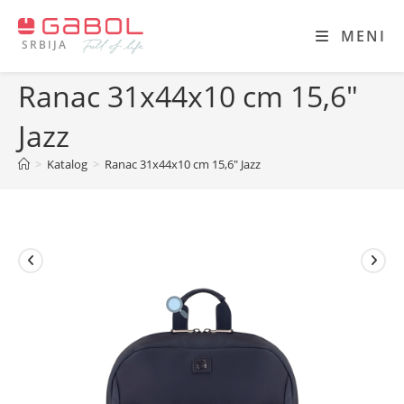
Skip
to
MENI
SRBIJA
content
Ranac 31x44x10 cm 15,6″
Jazz
>
Katalog
>
Ranac 31x44x10 cm 15,6″ Jazz