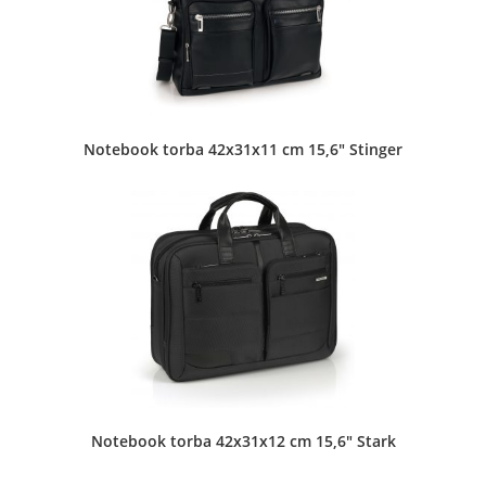
Dečje torbe
•
Koferi
•
Muške torbe
•
Neseseri
•
Novčanici
•
Prateći putni program
•
Putne torbe
•
Torbe za notebook
•
Ženske torbe
Notebook torba 42x31x11 cm 15,6″ Stinger
Žarka Zrenjanina 22 Pančevo
KTP Bigz - Knjižara 37
Dečje torbe
•
Koferi
•
Muške torbe
•
Neseseri
•
Putne torbe
•
Školski rančevi
•
Torbe za notebook
•
Ženske torbe
Bulevar Kralja Aleksandra 239 Beograd
Notebook torba 42x31x12 cm 15,6″ Stark