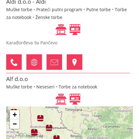
Aldi d.o.o - Aldi
Muške torbe
•
Prateći putni program
•
Putne torbe
•
Torbe
za notebook
•
Ženske torbe
Karađorđeva 9a Pančevo
Alf d.o.o
Muške torbe
•
Neseseri
•
Torbe za notebook
Bulevar Oslobođenja 2a Novi Sad
+
−