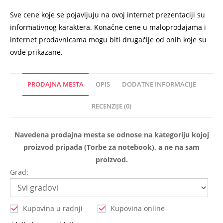
Sve cene koje se pojavljuju na ovoj internet prezentaciji su
informativnog karaktera. Konačne cene u maloprodajama i
internet prodavnicama mogu biti drugačije od onih koje su
ovde prikazane.
PRODAJNA MESTA
OPIS
DODATNE INFORMACIJE
RECENZIJE (0)
Navedena prodajna mesta se odnose na kategoriju kojoj
proizvod pripada (Torbe za notebook), a ne na sam
proizvod.
Grad:
Kupovina u radnji
Kupovina online