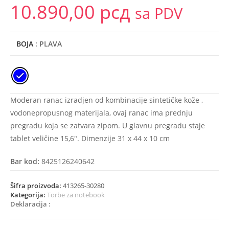
10.890,00
рсд
sa PDV
BOJA
: PLAVA
Moderan ranac izradjen od kombinacije sintetičke kože ,
vodonepropusnog materijala, ovaj ranac ima prednju
pregradu koja se zatvara zipom. U glavnu pregradu staje
tablet veličine 15,6″. Dimenzije 31 x 44 x 10 cm
Bar kod:
8425126240642
Šifra proizvoda:
413265-30280
Kategorija:
Torbe za notebook
Deklaracija :