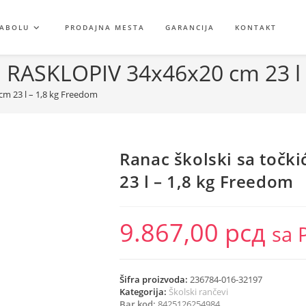
GABOLU
PRODAJNA MESTA
GARANCIJA
KONTAKT
ma RASKLOPIV 34x46x20 cm 23 l
cm 23 l – 1,8 kg Freedom
Ranac školski sa toč
23 l – 1,8 kg Freedom
9.867,00
рсд
sa 
Šifra proizvoda:
236784-016-32197
Kategorija:
Školski rančevi
Bar kod:
8425126254984