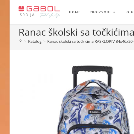
Skip
to
HOME
PROIZVODI
O 
SRBIJA
content
Ranac školski sa točkići
>
Katalog
>
Ranac školski sa točkićima RASKLOPIV 34x46x20 