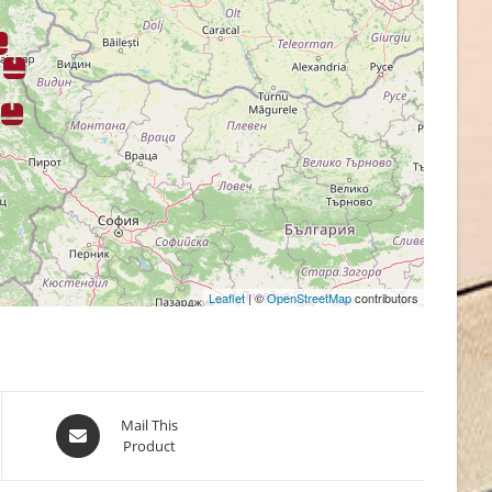
Leaflet
| ©
OpenStreetMap
contributors
Opens
Mail This
Product
in
a