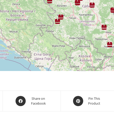
Opens
Opens
Share on
Pin This
Facebook
Product
in
in
a
a