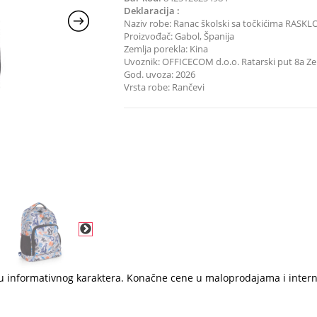
Deklaracija :
Naziv robe: Ranac školski sa točkićima RASKL
Proizvođač: Gabol, Španija
Zemlja porekla: Kina
Uvoznik: OFFICECOM d.o.o. Ratarski put 8a 
God. uvoza: 2026
Vrsta robe: Rančevi
i su informativnog karaktera. Konačne cene u maloprodajama i inter