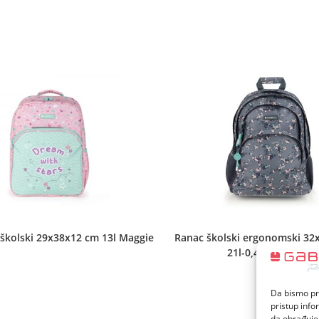
new
new
window
window
školski 29x38x12 cm 13l Maggie
Ranac školski ergonomski 32
21l-0,43 kg Secret
Da bismo pru
pristup inf
da obrađujem