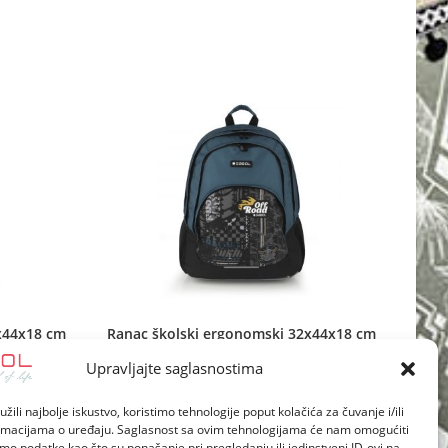
new
window
x44x18 cm
Ranac školski ergonomski 32x44x18 cm
21l-0,56 kg Road
Upravljajte saglasnostima
žili najbolje iskustvo, koristimo tehnologije poput kolačića za čuvanje i/ili
ormacijama o uređaju. Saglasnost sa ovim tehnologijama će nam omogućiti
o podatke kao što su ponašanje pri pregledanju ili jedinstveni ID-ovi na