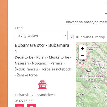
Navedena prodajna mesta 
Grad:
Kupovina u radnji
Bubamara stkr - Bubamara
+
1
−
Dečje torbe
•
Koferi
•
Muške torbe
•
Neseseri
•
Novčanici
•
Pernice
•
Školski rančevi
•
Torbe za notebook
•
Ženske torbe
Jadranska 7b Aranđelovac
034/713-350