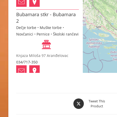
Bubamara stkr - Bubamara
2
Dečje torbe
•
Muške torbe
•
Novčanici
•
Pernice
•
Školski rančevi
Knjaza Miloša 97 Aranđelovac
034/717-350
Dejan Pavlović PTR
Dečje torbe
•
Muške torbe
•
Školski
rančevi
•
Ženske torbe
Opens
Tweet This
Product
in
a