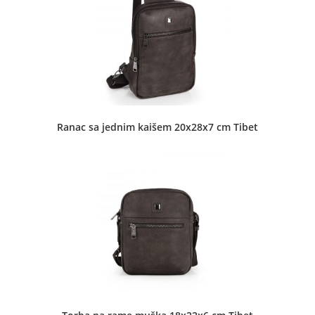
Lenjinova 20 Kula
Bubamara stkr - Bubamara 1
Dečje torbe
•
Koferi
•
Muške torbe
•
Neseseri
•
Novčanici
•
Pernice
•
Školski rančevi
•
Torbe za notebook
•
Ženske torbe
Ranac sa jednim kaišem 20x28x7 cm Tibet
Jadranska 7b Aranđelovac
Bubamara stkr - Bubamara 2
Dečje torbe
•
Muške torbe
•
Novčanici
•
Pernice
•
Školski
rančevi