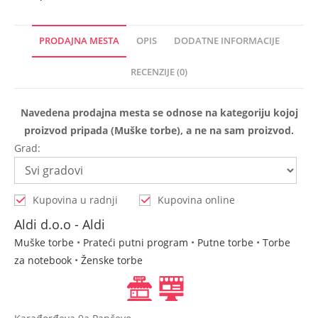
PRODAJNA MESTA
OPIS
DODATNE INFORMACIJE
RECENZIJE (0)
Navedena prodajna mesta se odnose na kategoriju kojoj
proizvod pripada (Muške torbe), a ne na sam proizvod.
Grad:
Kupovina u radnji
Kupovina online
Aldi d.o.o - Aldi
Muške torbe
•
Prateći putni program
•
Putne torbe
•
Torbe
za notebook
•
Ženske torbe