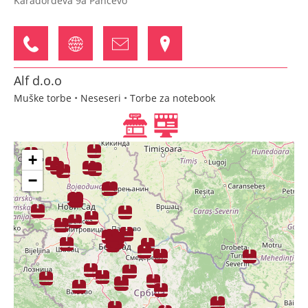
Karađorđeva 9a Pančevo
Alf d.o.o
Muške torbe
•
Neseseri
•
Torbe za notebook
Bulevar Oslobođenja 2a Novi Sad
+
−
AMB N d.o.o.
Koferi
•
Muške torbe
•
Ženske torbe