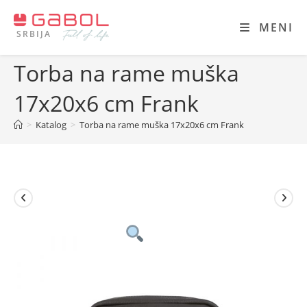
Skip
to
MENI
SRBIJA
content
Torba na rame muška
17x20x6 cm Frank
>
Katalog
>
Torba na rame muška 17x20x6 cm Frank