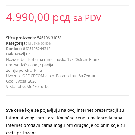
4.990,00
рсд
sa PDV
Šifra proizvoda:
546106-31058
Kategorija:
Muške torbe
Bar kod:
8425126244312
Deklaracija :
Naziv robe: Torba na rame muška 17x20x6 cm Frank
Proizvođač: Gabol, Španija
Zemlja porekla: Kina
Uvoznik: OFFICECOM d.o.o. Ratarski put 8a Zemun
God. uvoza: 2026
Vrsta robe: Muške torbe
Sve cene koje se pojavljuju na ovoj internet prezentaciji su
informativnog karaktera. Konačne cene u maloprodajama i
internet prodavnicama mogu biti drugačije od onih koje su
ovde prikazane.