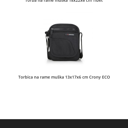
Torba na rame muška 18x22x6 cm Tibet
Knjaza Miloša 97 Aranđelovac
Dejan Pavlović PTR
Dečje torbe
•
Muške torbe
•
Školski rančevi
•
Ženske torbe
Torbica na rame muška 13x17x6 cm Crony ECO
Majora Milana Tepića 2 Aleksinac
Digitprime d.o.o. - La Borsa TC Stadion
Muške torbe
•
Prateći putni program
•
Torbe za notebook
•
Ženske torbe