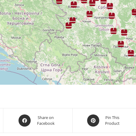
Opens
Opens
Share on
Pin This
Facebook
Product
in
in
a
a