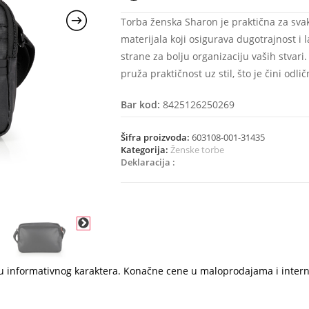
Torba ženska Sharon je praktična za sva
materijala koji osigurava dugotrajnost i 
strane za bolju organizaciju vaših stvar
pruža praktičnost uz stil, što je čini od
Bar kod:
8425126250269
Šifra proizvoda:
603108-001-31435
Kategorija:
Ženske torbe
Deklaracija :
i su informativnog karaktera. Konačne cene u maloprodajama i inter