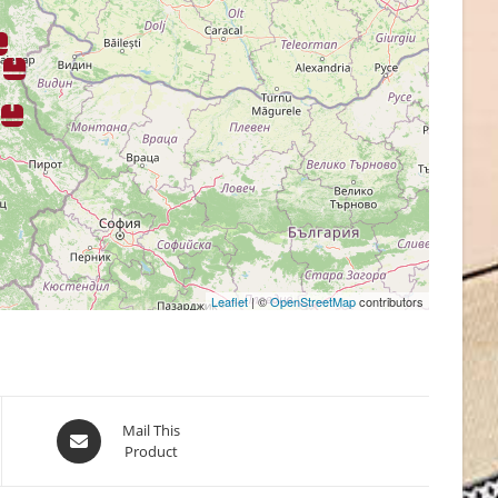
Leaflet
| ©
OpenStreetMap
contributors
Opens
Mail This
Product
in
a