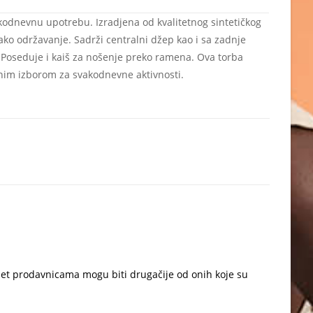
kodnevnu upotrebu. Izradjena od kvalitetnog sintetičkog
lako održavanje. Sadrži centralni džep kao i sa zadnje
i. Poseduje i kaiš za nošenje preko ramena. Ova torba
ličnim izborom za svakodnevne aktivnosti.
net prodavnicama mogu biti drugačije od onih koje su