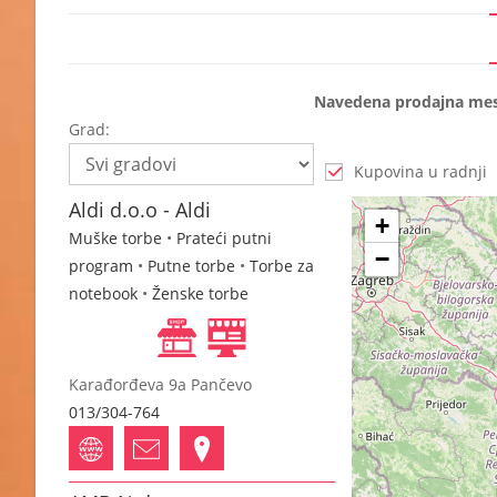
Navedena prodajna mest
Grad:
Kupovina u radnji
Aldi d.o.o - Aldi
+
Muške torbe
•
Prateći putni
−
program
•
Putne torbe
•
Torbe za
notebook
•
Ženske torbe
Karađorđeva 9a Pančevo
013/304-764