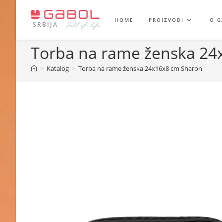
Skip
to
HOME
PROIZVODI
O 
SRBIJA
content
Torba na rame ženska 24
>
Katalog
>
Torba na rame ženska 24x16x8 cm Sharon