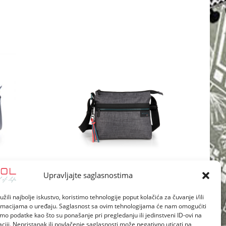
new
window
10 cm Vega
Torba na rame ženska 24x19x9 cm Shani
Upravljajte saglasnostima
žili najbolje iskustvo, koristimo tehnologije poput kolačića za čuvanje i/ili
ormacijama o uređaju. Saglasnost sa ovim tehnologijama će nam omogućiti
o podatke kao što su ponašanje pri pregledanju ili jedinstveni ID-ovi na
aciji. Nepristanak ili povlačenje saglasnosti može negativno uticati na