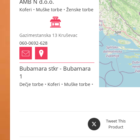
AMB N d.o.o.
Koferi
•
Muške torbe
•
Ženske torbe
Gazimestanska 13 Kruševac
060-0692-628
Bubamara stkr - Bubamara
1
Dečje torbe
•
Koferi
•
Muške torbe
•
Neseseri
•
Novčanici
•
Pernice
•
Školski rančevi
•
Torbe za notebook
•
Ženske torbe
Opens
Tweet This
Product
in
Jadranska 7b Aranđelovac
a