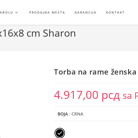
GABOLU
PRODAJNA MESTA
GARANCIJA
KONTAKT
x16x8 cm Sharon
Torba na rame ženska
4.917,00
рсд
sa 
BOJA
: CRNA