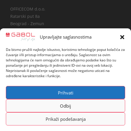
Masarikova 48 Šabac
OFFICECOM d.o.o.
Ratarski put 8a
Beograd - Zemun
Podaci o registraciji
Upravljajte saglasnostima
Grafosel d.o.o. - Masarikova 69
www.officecom.rs
Dečje torbe
•
Koferi
•
Muške torbe
•
Neseseri
•
Novčanici
•
Da bismo pružili najbolje iskustvo, koristimo tehnologije poput kolačića za
gabol@officecom.rs
Pernice
•
Putne torbe
•
Školski rančevi
•
Torbe za notebook
čuvanje i/ili pristup informacijama o uređaju. Saglasnost sa ovim
tehnologijama će nam omogućiti da obrađujemo podatke kao što su
Tel/fax: 011/3770-525
•
Ženske torbe
ponašanje pri pregledanju ili jedinstveni ID-ovi na ovoj veb lokaciji.
Politika privatnosti
Nepristanak ili povlačenje saglasnosti može negativno uticati na
određene karakteristike i funkcije.
Zvanična GABOL internet stranica:
Masarikova 69 Šabac
www.gabol.es
Prihvati
Odbij
Prikaži podešavanja
Green Office,Pr-Dejan Lazarević,servis i prodaja
Opens
Opens
Opens
Opens
tonera - Green Office