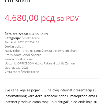
cm Shani
4.680,00
рсд
sa PDV
Šifra proizvoda:
604005-32359
Kategorija:
Ženske torbe
Bar kod:
8425126259118
Deklaracija :
Naziv robe: Torba na rame ženska 24x19x9 cm Shani
Proizvođač: Gabol, Španija
Zemlja porekla: Kina
Uvoznik: OFFICECOM d.o.o. Ratarski put 8a Zemun
God. uvoza: 2026
Vrsta robe: Ženske torbe
Sve cene koje se pojavljuju na ovoj internet prezentaciji su
informativnog karaktera. Konačne cene u maloprodajama i
internet prodavnicama mogu biti drugačije od onih koje su