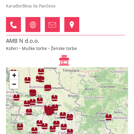
Karađorđeva 9a Pančevo
AMB N d.o.o.
Koferi
•
Muške torbe
•
Ženske torbe
Gazimestanska 13 Kruševac
+
−
Bubamara stkr - Bubamara 1
Dečje torbe
•
Koferi
•
Muške torbe
•
Neseseri
•
Novčanici
•
Pernice
•
Školski rančevi
•
Torbe za notebook
•
Ženske torbe