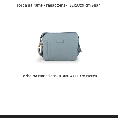
Torba na rame / ranac ženski 32x37x9 cm Shani
Fora-4 d.o.o. - knjižara Naša
Dečje torbe
•
Koferi
•
Muške torbe
•
Neseseri
•
Novčanici
•
Pernice
•
Prateći putni program
•
Putne torbe
•
Školski
rančevi
•
Torbe za notebook
•
Ženske torbe
Matka Vukovića 4 Subotica
Torba na rame ženska 30x24x11 cm Nerea
Grafosel d.o.o. - Masarikova 48
Dečje torbe
•
Koferi
•
Muške torbe
•
Neseseri
•
Pernice
•
Školski rančevi
•
Ženske torbe