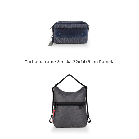
Muške torbe
•
Prateći putni program
•
Putne torbe
•
Ženske
torbe
Đure Jakšića 23 Ada
Torba na rame ženska 22x14x9 cm Pamela
Fora-4 d.o.o. - Fora
Dečje torbe
•
Muške torbe
•
Neseseri
•
Novčanici
•
Pernice
•
Prateći putni program
•
Putne torbe
•
Školski rančevi
•
Ženske torbe
Arsenija Čarnojevića 18 Subotica