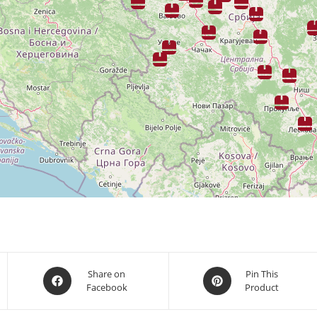
Opens
Opens
Share on
Pin This
Facebook
Product
in
in
a
a