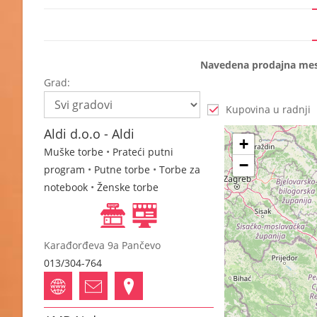
Navedena prodajna mest
Grad:
Kupovina u radnji
Aldi d.o.o - Aldi
+
Muške torbe
•
Prateći putni
−
program
•
Putne torbe
•
Torbe za
notebook
•
Ženske torbe
Karađorđeva 9a Pančevo
013/304-764