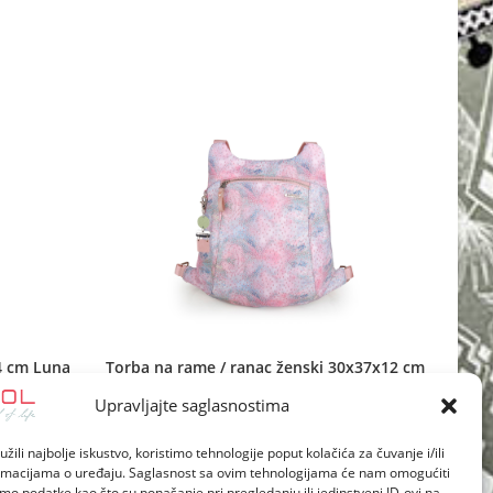
new
window
4 cm Luna
Torba na rame / ranac ženski 30x37x12 cm
Nabila
Upravljajte saglasnostima
žili najbolje iskustvo, koristimo tehnologije poput kolačića za čuvanje i/ili
ormacijama o uređaju. Saglasnost sa ovim tehnologijama će nam omogućiti
o podatke kao što su ponašanje pri pregledanju ili jedinstveni ID-ovi na