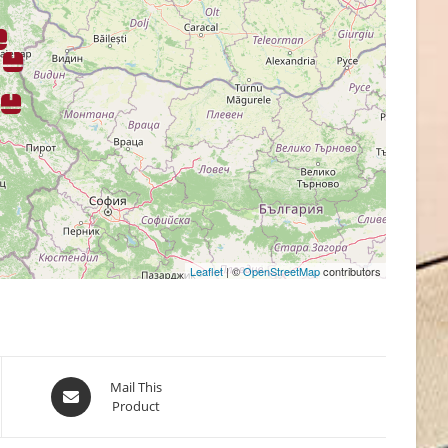
Leaflet
| ©
OpenStreetMap
contributors
Opens
Mail This
Product
in
a