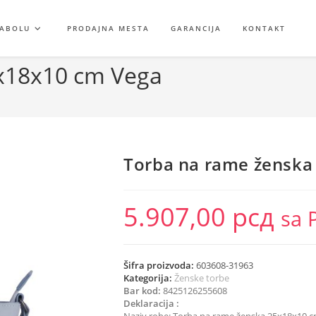
GABOLU
PRODAJNA MESTA
GARANCIJA
KONTAKT
x18x10 cm Vega
Torba na rame ženska
5.907,00
рсд
sa 
Šifra proizvoda:
603608-31963
Kategorija:
Ženske torbe
Bar kod:
8425126255608
Deklaracija :