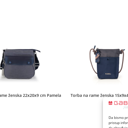
new
new
window
window
rame ženska 22x20x9 cm Pamela
Torba na rame ženska 15x9x
Da bismo pru
pristup inf
da obrađujem