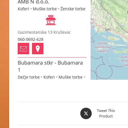
AMB N d.o.o.
Koferi
•
Muške torbe
•
Ženske torbe
Gazimestanska 13 Kruševac
060-0692-628
Bubamara stkr - Bubamara
1
Dečje torbe
•
Koferi
•
Muške torbe
•
Neseseri
•
Novčanici
•
Pernice
•
Školski rančevi
•
Torbe za notebook
•
Ženske torbe
Opens
Tweet This
Product
in
Jadranska 7b Aranđelovac
a