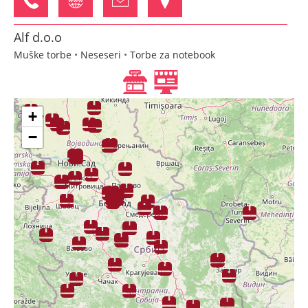
Alf d.o.o
Muške torbe
•
Neseseri
•
Torbe za notebook
Bulevar Oslobođenja 2a Novi Sad
+
−
AMB N d.o.o.
Koferi
•
Muške torbe
•
Ženske torbe
Gazimestanska 13 Kruševac