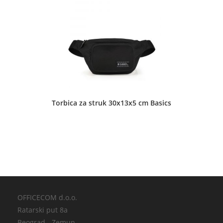
Dejan Pavlović PTR
Dečje torbe
•
Muške torbe
•
Školski rančevi
•
Ženske torbe
Torbica za struk 30x13x5 cm Basics
Majora Milana Tepića 2 Aleksinac
Digitprime d.o.o. - La Borsa TC Stadion
Muške torbe
•
Prateći putni program
•
Torbe za notebook
•
Ženske torbe
OFFICECOM d.o.o.
Ratarski put 8a
Beograd - Zemun