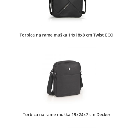
Bubamara stkr - Bubamara 1
Dečje torbe
•
Koferi
•
Muške torbe
•
Neseseri
•
Novčanici
•
Pernice
•
Školski rančevi
•
Torbe za notebook
•
Ženske torbe
Torbica na rame muška 14x18x8 cm Twist ECO
Jadranska 7b Aranđelovac
Bubamara stkr - Bubamara 2
Dečje torbe
•
Muške torbe
•
Novčanici
•
Pernice
•
Školski
rančevi
Torbica na rame muška 19x24x7 cm Decker
Knjaza Miloša 97 Aranđelovac