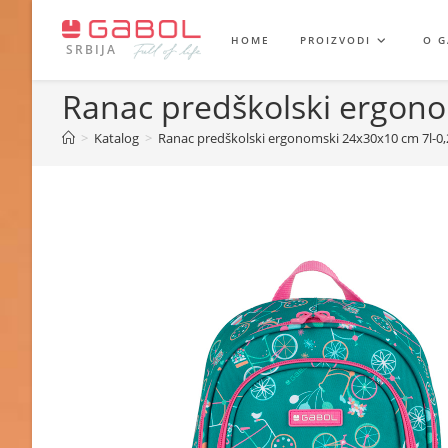
Skip
to
HOME
PROIZVODI
O 
SRBIJA
content
Ranac predškolski ergonom
>
Katalog
>
Ranac predškolski ergonomski 24x30x10 cm 7l-0,2