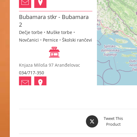
Bubamara stkr - Bubamara
2
Dečje torbe
•
Muške torbe
•
Novčanici
•
Pernice
•
Školski rančevi
Knjaza Miloša 97 Aranđelovac
034/717-350
Dejan Pavlović PTR
Dečje torbe
•
Muške torbe
•
Školski
rančevi
•
Ženske torbe
Opens
Tweet This
Product
in
a