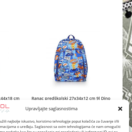
new
window
x44x18 cm
Ranac predškolski 27x34x12 cm 9l Dino
Upravljajte saglasnostima
žili najbolje iskustvo, koristimo tehnologije poput kolačića za čuvanje i/ili
ormacijama o uređaju. Saglasnost sa ovim tehnologijama će nam omogućiti
o podatke kao što su ponašanje pri pregledanju ili jedinstveni ID-ovi na