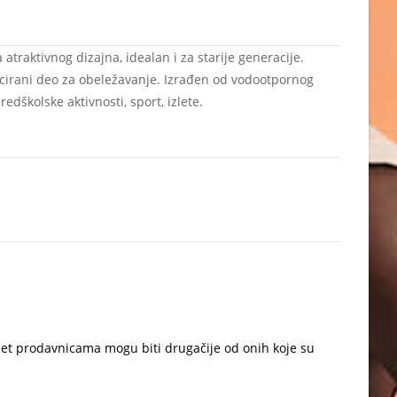
traktivnog dizajna, idealan i za starije generacije.
icirani deo za obeležavanje. Izrađen od vodootpornog
dškolske aktivnosti, sport, izlete.
net prodavnicama mogu biti drugačije od onih koje su