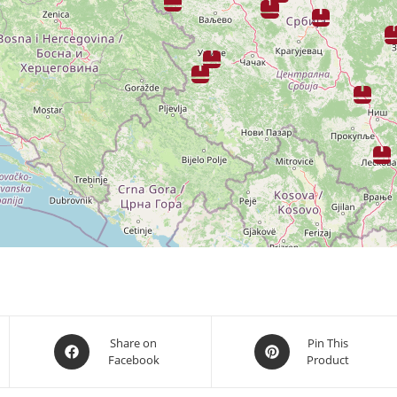
Opens
Opens
Share on
Pin This
Facebook
Product
in
in
a
a