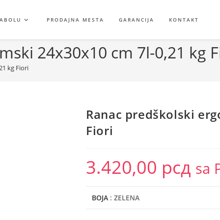
GABOLU
PRODAJNA MESTA
GARANCIJA
KONTAKT
ski 24x30x10 cm 7l-0,21 kg Fi
1 kg Fiori
Ranac predškolski erg
Fiori
3.420,00
рсд
sa 
BOJA
: ZELENA