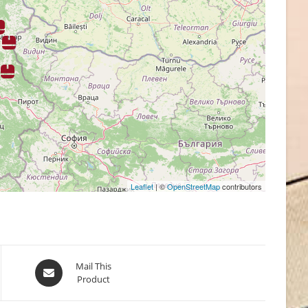
Leaflet
| ©
OpenStreetMap
contributors
Opens
Mail This
Product
in
a