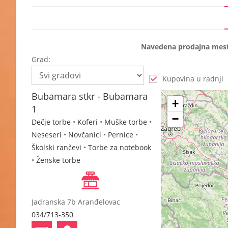
Navedena prodajna mesta 
Grad:
Kupovina u radnji
Bubamara stkr - Bubamara
+
1
−
Dečje torbe
•
Koferi
•
Muške torbe
•
Neseseri
•
Novčanici
•
Pernice
•
Školski rančevi
•
Torbe za notebook
•
Ženske torbe
Jadranska 7b Aranđelovac
034/713-350