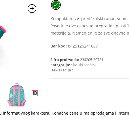
Kompaktan tzv. predškolski ranac, veoma a
Poseduje dve osnovne pregrade i plastif
materijala. Namenjen je za sve dnevne pre
Bar kod:
8425126241687
Šifra proizvoda:
234205-30731
Kategorija:
Školski rančevi
Deklaracija :
i su informativnog karaktera. Konačne cene u maloprodajama i inter