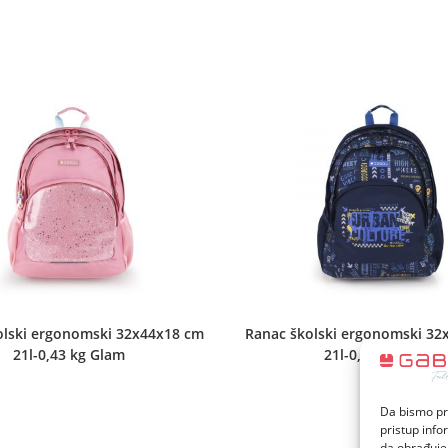
new
new
window
window
olski ergonomski 32x44x18 cm
Ranac školski ergonomski 32
21l-0,43 kg Glam
21l-0,56 kg Skull
Da bismo pru
pristup inf
da obrađujem