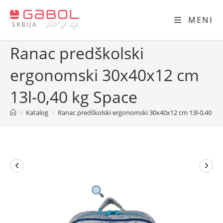
Skip
to
MENI
SRBIJA
content
Ranac predškolski
ergonomski 30x40x12 cm
13l-0,40 kg Space
>
Katalog
>
Ranac predškolski ergonomski 30x40x12 cm 13l-0,40 kg