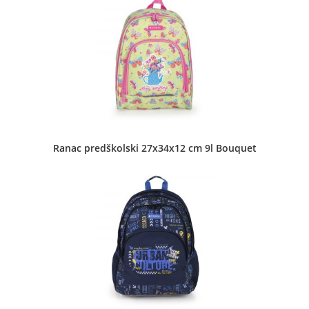
Grafosel d.o.o. - Masarikova 69
Dečje torbe
•
Koferi
•
Muške torbe
•
Neseseri
•
Novčanici
•
Pernice
•
Putne torbe
•
Školski rančevi
•
Torbe za notebook
•
Ženske torbe
Ranac predškolski 27x34x12 cm 9l Bouquet
Masarikova 69 Šabac
Knjižara Psaltir
Dečje torbe
•
Koferi
•
Muške torbe
•
Neseseri
•
Novčanici
•
Školski rančevi
•
Ženske torbe