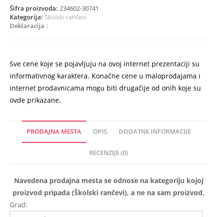
Šifra proizvoda:
234602-30741
Kategorija:
Školski rančevi
Deklaracija :
Sve cene koje se pojavljuju na ovoj internet prezentaciji su
informativnog karaktera. Konačne cene u maloprodajama i
internet prodavnicama mogu biti drugačije od onih koje su
ovde prikazane.
PRODAJNA MESTA
OPIS
DODATNE INFORMACIJE
RECENZIJE (0)
Navedena prodajna mesta se odnose na kategoriju kojoj
proizvod pripada (Školski rančevi), a ne na sam proizvod.
Grad: