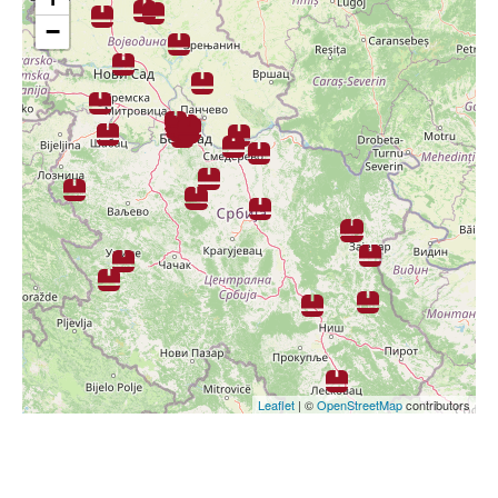
Knjaza Miloša 97 Aranđelovac
−
Dejan Pavlović PTR
Dečje torbe
•
Muške torbe
•
Školski rančevi
•
Ženske torbe
Majora Milana Tepića 2 Aleksinac
Dijana 1990 S.T.R.
Leaflet
| ©
OpenStreetMap
contributors
Dečje torbe
•
Koferi
•
Muške torbe
•
Neseseri
•
Novčanici
•
Pernice
•
Školski rančevi
•
Ženske torbe