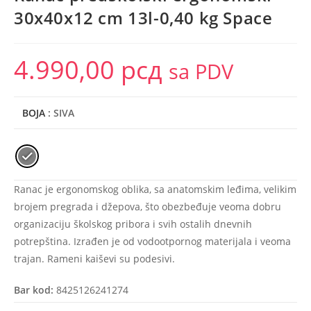
30x40x12 cm 13l-0,40 kg Space
4.990,00
рсд
sa PDV
BOJA
: SIVA
Ranac je ergonomskog oblika, sa anatomskim leđima, velikim
brojem pregrada i džepova, što obezbeđuje veoma dobru
organizaciju školskog pribora i svih ostalih dnevnih
potrepština. Izrađen je od vodootpornog materijala i veoma
trajan. Rameni kaiševi su podesivi.
Bar kod:
8425126241274