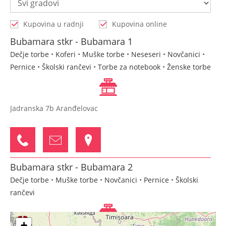
Kupovina u radnji
Kupovina online
Bubamara stkr - Bubamara 1
Dečje torbe
•
Koferi
•
Muške torbe
•
Neseseri
•
Novčanici
•
Pernice
•
Školski rančevi
•
Torbe za notebook
•
Ženske torbe
Jadranska 7b Aranđelovac
Bubamara stkr - Bubamara 2
Dečje torbe
•
Muške torbe
•
Novčanici
•
Pernice
•
Školski
rančevi
+