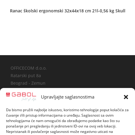
Rujanska BB Zlatibor
Ranac školski ergonomski 32x44x18 cm 21l-0,56 kg Skull
KREATIVKO D.O.O.
Dečje torbe
•
Novčanici
•
Pernice
•
Školski rančevi
OFFICECOM d.o.o.
Gandijeva 76a lok 12 Beograd - Novi Beograd
Ratarski put 8a
Beograd - Zemun
Podaci o registraciji
Upravljajte saglasnostima
KREATIVKO knjižara i trgovinska radnja
www.officecom.rs
Da bismo pružili najbolje iskustvo, koristimo tehnologije poput kolačića za
gabol@officecom.rs
Dečje torbe
•
Koferi
•
Novčanici
•
Pernice
•
Školski rančevi
•
čuvanje i/ili pristup informacijama o uređaju. Saglasnost sa ovim
tehnologijama će nam omogućiti da obrađujemo podatke kao što su
Tel/fax: 011/3770-525
Ženske torbe
ponašanje pri pregledanju ili jedinstveni ID-ovi na ovoj veb lokaciji.
Politika privatnosti
Nepristanak ili povlačenje saglasnosti može negativno uticati na